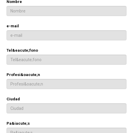
Nombre
e-mail
Tel&eacute;fono
Profesi&oacute;n
Ciudad
Pa&iacute;s