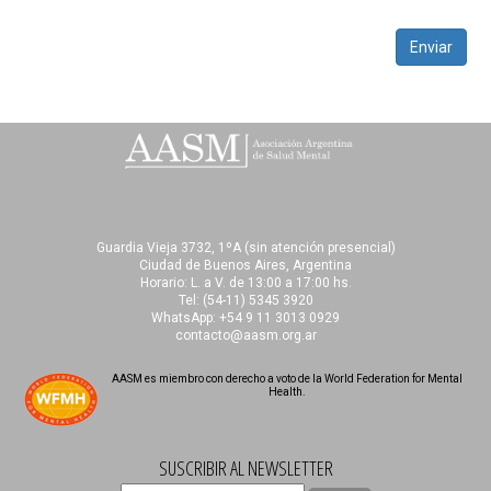
Enviar
Guardia Vieja 3732, 1ºA (sin atención presencial)
Ciudad de Buenos Aires, Argentina
Horario: L. a V. de 13:00 a 17:00 hs.
Tel:
(54-11) 5345 3920
WhatsApp: +54 9 11 3013 0929
contacto@aasm.org.ar
AASM es miembro con derecho a voto de la World Federation for Mental
Health.
SUSCRIBIR AL NEWSLETTER