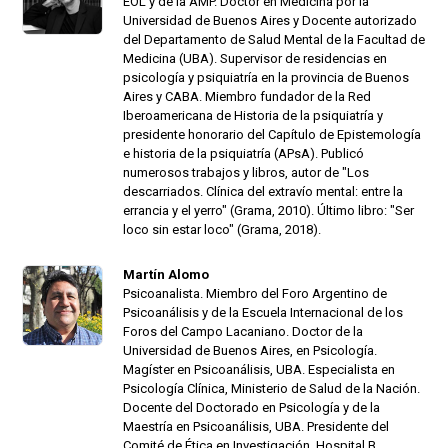
EOL y de la AMP. Doctor en Medicina por la
Universidad de Buenos Aires y Docente autorizado
del Departamento de Salud Mental de la Facultad de
Medicina (UBA). Supervisor de residencias en
psicología y psiquiatría en la provincia de Buenos
Aires y CABA. Miembro fundador de la Red
Iberoamericana de Historia de la psiquiatría y
presidente honorario del Capítulo de Epistemología
e historia de la psiquiatría (APsA). Publicó
numerosos trabajos y libros, autor de "Los
descarriados. Clínica del extravío mental: entre la
errancia y el yerro" (Grama, 2010). Último libro: "Ser
loco sin estar loco" (Grama, 2018).
Martín Alomo
Psicoanalista. Miembro del Foro Argentino de
Psicoanálisis y de la Escuela Internacional de los
Foros del Campo Lacaniano. Doctor de la
Universidad de Buenos Aires, en Psicología.
Magíster en Psicoanálisis, UBA. Especialista en
Psicología Clínica, Ministerio de Salud de la Nación.
Docente del Doctorado en Psicología y de la
Maestría en Psicoanálisis, UBA. Presidente del
Comité de Ética en Investigación, Hospital B.