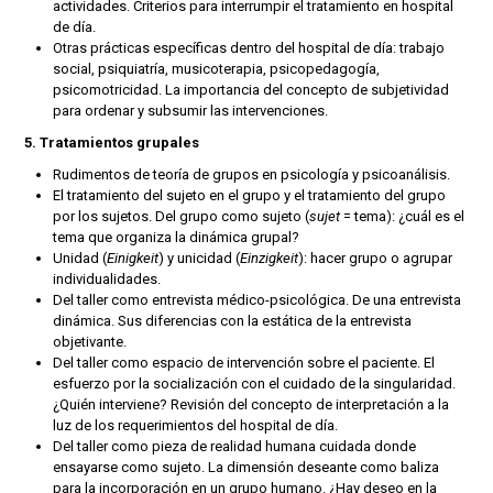
actividades. Criterios para interrumpir el tratamiento en hospital
de día.
Otras prácticas específicas dentro del hospital de día: trabajo
social, psiquiatría, musicoterapia, psicopedagogía,
psicomotricidad. La importancia del concepto de subjetividad
para ordenar y subsumir las intervenciones.
5. Tratamientos grupales
Rudimentos de teoría de grupos en psicología y psicoanálisis.
El tratamiento del sujeto en el grupo y el tratamiento del grupo
por los sujetos. Del grupo como sujeto (
sujet
= tema): ¿cuál es el
tema que organiza la dinámica grupal?
Unidad (
Einigkeit
) y unicidad (
Einzigkeit
): hacer grupo o agrupar
individualidades.
Del taller como entrevista médico-psicológica. De una entrevista
dinámica. Sus diferencias con la estática de la entrevista
objetivante.
Del taller como espacio de intervención sobre el paciente. El
esfuerzo por la socialización con el cuidado de la singularidad.
¿Quién interviene? Revisión del concepto de interpretación a la
luz de los requerimientos del hospital de día.
Del taller como pieza de realidad humana cuidada donde
ensayarse como sujeto. La dimensión deseante como baliza
para la incorporación en un grupo humano. ¿Hay deseo en la