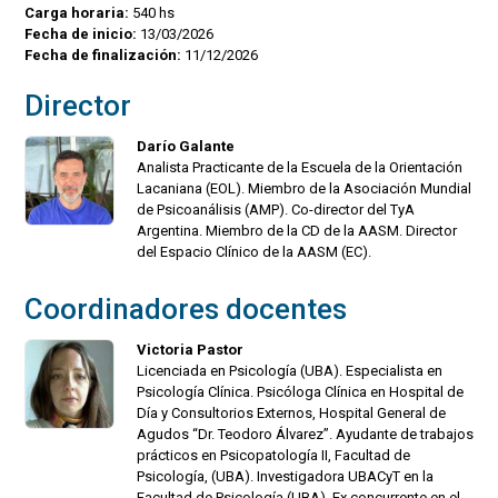
Carga horaria:
540 hs
Fecha de inicio:
13/03/2026
Fecha de finalización:
11/12/2026
Director
Darío Galante
Analista Practicante de la Escuela de la Orientación
Lacaniana (EOL). Miembro de la Asociación Mundial
de Psicoanálisis (AMP). Co-director del TyA
Argentina. Miembro de la CD de la AASM. Director
del Espacio Clínico de la AASM (EC).
Coordinadores docentes
Victoria Pastor
Licenciada en Psicología (UBA). Especialista en
Psicología Clínica. Psicóloga Clínica en Hospital de
Día y Consultorios Externos, Hospital General de
Agudos “Dr. Teodoro Álvarez”. Ayudante de trabajos
prácticos en Psicopatología II, Facultad de
Psicología, (UBA). Investigadora UBACyT en la
Facultad de Psicología (UBA). Ex concurrente en el