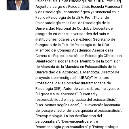
Psicoanálisis. Dr. en Psicología de la UBA. Prof. Reg.
Adjunto a cargo de Psicoanálisis Escuela Francesa II
y de Psicología Fenomenológica y Existencial en la
Fac. de Psicología de la UBA. Prof. Titular de
Psicopatología en la Fac. de Psicología de la
Universidad Nacional de Córdoba. Docente de
posgrado en varias universidades del país e
instituciones locales y del exterior. Secretario de
Posgrado de la Fac. de Psicología de la UBA.
Miembro del Consejo Académico Asesor de la
Carrera de Especialización en Psicología Clínica con
Orientación Psicoanalítica. Miembro de la Comisión
de Maestría de la Maestría en Psicoanálisis de la
Universidad del Aconcagua, Mendoza. Director de
proyecto de investigación UBACyT. Miembro
Profesional de la Sociedad Interamericana de
Psicología (SIP). Autor de varios libros, incluyendo:
"El goce y sus laberintos", "Libertad y
responsabilidad en la práctica del psicoanálisis",
"Las locuras según Lacan", "La invención lacaniana
del pasaje al acto, de la psiquiatría al psicoanálisis",
"Psicopatología. En los desfiladeros del
psicoanálisis", "Des-encuentros entre
fenomenología y psicoanálisis" y "Psicopatología