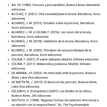
AA. VV. (1985):
Psicosis y psicoanálisis
, Buenos Aires, Manantial
ediciones.
ALCUAZ, C. (2021):
Otra sociedad para la locura
, Barcelona, Xoroi
ediciones.
ALVAREZ, J. M. (2013):
Estudios sobre la psicosis
, Barcelona,
Xoroi ediciones.
ALVAREZ, J. M. y COLINA, F. (2016):
Las voces de la locura
,
Barcelona, Xoroi ediciones.
ALVAREZ, J. M. (2018):
Hablemos de la locura
, Barcelona, Xoroi
ediciones.
ALVAREZ, J. M. (2020):
Principios de una psicoterapia de la
psicosis
, Barcelona, Xoroi ediciones.
COLINA, F. (2001): El saber delirante, Madrid, Síntesis ediciones.
COLINA, F. (2011): Melancolía y paranoia, Madrid, Síntesis
ediciones.
DE ARRIBA, J.P. (2023):
No retroceder ante la psicosis
, Buenos
Aires, Letra Viva ediciones.
DE BATTISTA, J. (2015):
El deseo en las psicosis
, Buenos Aires,
Letra Viva ediciones.
DELGADO, O. (Compilador) (2007):
Los bordes en la clínica
,
Buenos Aires, JVE ediciones.
DEUTSCH, H. (1938): “Algunas formas de trastorno emocional y
su relación con la esquizofrenia”. En,
The Psychoanalytic