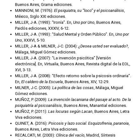
Buenos Aires, Grama ediciones.
MANNONI, M. (1976):
El psiquiatra, su “loco” y el psicoanálisis
,
México, Siglo XXI ediciones.
MILLER, J-A. (1993): “Ironía”. En,
Uno por Uno
, Buenos Aires,
Paidós ediciones, XXXIV, 6-12.
MILLER, J-A. (1993): “Salud Mental y Orden Público”. En,
Uno por
Uno
, XXXVI, 5-10.
MILLER, J-A & MILNER, J-C. (2004):
¿Desea usted ser evaluado?
,
Málaga, Miguel Gómez ediciones.
MILLER, J-A. (2007): “La invención psicótica” [Versión
electrónica]. En,
Virtualia
, Buenos Aires, Revista digital de la EOL,
XVI, 3-13.
MILLER, J-A. (2008): “Efecto retorno sobre la psicosis ordinaria”.
En,
El caldero de la Escuela
, Buenos Aires, XIV, 12-29.
MILNER, J-C. (2005):
La política de las cosas
, Málaga, Miguel
Gómez ediciones.
MUÑOZ, P. (2009):
La invención lacaniana del pasaje al acto. De la
psiquiatría al psicoanálisis
, Buenos Aires, Manantial ediciones.
MUÑOZ, P. (2011):
Las locuras según Lacan
, Buenos Aires, Letra
Viva ediciones.
QUINET, A. (2016):
Psicosis y lazo social. Esquizofrenia, paranoia
,
Buenos Aires, Letra Viva ediciones.
RECALCATI, M. (2003):
Clínica del vacío
, Madrid, Síntesis