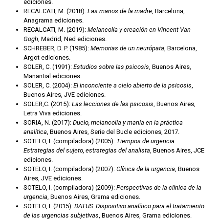
ediciones.
RECALCATI, M. (2018):
Las manos de la madre
, Barcelona,
Anagrama ediciones.
RECALCATI, M. (2019):
Melancolía y creación en Vincent Van
Gogh
, Madrid, Ned ediciones.
SCHREBER, D. P. (1985):
Memorias de un neurópata
, Barcelona,
Argot ediciones.
SOLER, C. (1991):
Estudios sobre las psicosis
, Buenos Aires,
Manantial ediciones.
SOLER, C. (2004):
El inconciente a cielo abierto de la psicosis
,
Buenos Aires, JVE ediciones.
SOLER,C. (2015):
Las lecciones de las psicosis
, Buenos Aires,
Letra Viva ediciones.
SORIA, N. (2017):
Duelo, melancolía y manía en la práctica
analítica
, Buenos Aires, Serie del Bucle ediciones, 2017.
SOTELO, I. (compiladora) (2005):
Tiempos de urgencia.
Estrategias del sujeto, estrategias del analista
, Buenos Aires, JCE
ediciones.
SOTELO, I. (compiladora) (2007):
Clínica de la urgencia
, Buenos
Aires, JVE ediciones.
SOTELO, I. (compiladora) (2009):
Perspectivas de la clínica de la
urgencia
, Buenos Aires, Grama ediciones.
SOTELO, I. (2015):
DATUS. Dispositivo analítico para el tratamiento
de las urgencias subjetivas
, Buenos Aires, Grama ediciones.