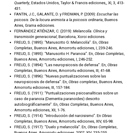
Quarterly
, Estados Unidos, Taylor & Francis ediciones,, XI, 3, 413-
431.
FANTIN, J.C., GALANTE, D. y FRIDMAN, P. (2009):
Escuchar las
psicosis. De la locura animista a la psicosis ordinaria
, Buenos
Aires, Grama ediciones.
FERNÁNDEZ ATIÉNZAR, C. (2019):
Melancolía. Clínica y
transmisión generacional
, Barcelona, Xoroi ediciones.
FREUD, S. (1895): “Manuscrito G: Melancolía”. En,
Obras
Completas
, Buenos Aires, Amorrortu ediciones, I, 239-246.
FREUD, S. (1895): “Manuscrito H: Paranoia”. En,
Obras Completas
,
Buenos Aires, Amorrortu ediciones, I, 246-252.
FREUD, S. (1894): “Las neuropsicosis de defensa”. En,
Obras
Completas
, Buenos Aires, Amorrortu ediciones, III, 41-68.
FREUD, S. (1896): “Nuevas puntualizaciones sobre las
neuropsicosis de defensa”. En,
Obras completas
, Buenos Aires,
Amorrortu ediciones, III, 157-184.
FREUD, S. (1911): “Puntualizaciones psicoanalíticas sobre un
caso de paranoia (Dementia paranoides) descrito
autobiográficamente”. En,
Obras Completas
, Buenos Aires,
Amorrortu ediciones, XII, 1-76.
FREUD, S. (1914): “Introducción del narcisismo”. En
Obras
Completas
, Buenos Aires, Amorrortu ediciones, XIV, 65-98.
FREUD, S. (1917): “Duelo y melancolía”. En,
Obras Completas
,
Buenos Aires, Amorrortu ediciones, 2007, XIV, 235-255.