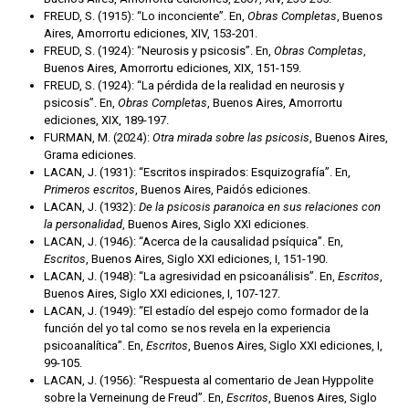
FREUD, S. (1915): “Lo inconciente”. En,
Obras Completas
, Buenos
Aires, Amorrortu ediciones, XIV, 153-201.
FREUD, S. (1924): “Neurosis y psicosis”. En,
Obras Completas
,
Buenos Aires, Amorrortu ediciones, XIX, 151-159.
FREUD, S. (1924): “La pérdida de la realidad en neurosis y
psicosis”. En,
Obras Completas
, Buenos Aires, Amorrortu
ediciones, XIX, 189-197.
FURMAN, M. (2024):
Otra mirada sobre las psicosis
, Buenos Aires,
Grama ediciones.
LACAN, J. (1931): “Escritos inspirados: Esquizografía”. En,
Primeros escritos
, Buenos Aires, Paidós ediciones.
LACAN, J. (1932):
De la psicosis paranoica en sus relaciones con
la personalidad
, Buenos Aires, Siglo XXI ediciones.
LACAN, J. (1946): “Acerca de la causalidad psíquica”. En,
Escritos
, Buenos Aires, Siglo XXI ediciones, I, 151-190.
LACAN, J. (1948): “La agresividad en psicoanálisis”. En,
Escritos
,
Buenos Aires, Siglo XXI ediciones, I, 107-127.
LACAN, J. (1949): “El estadío del espejo como formador de la
función del yo tal como se nos revela en la experiencia
psicoanalítica”. En,
Escritos
, Buenos Aires, Siglo XXI ediciones, I,
99-105.
LACAN, J. (1956): “Respuesta al comentario de Jean Hyppolite
sobre la Verneinung de Freud”. En,
Escritos
, Buenos Aires, Siglo