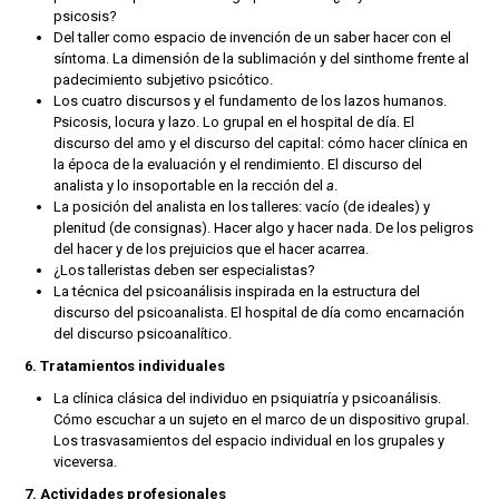
psicosis?
Del taller como espacio de invención de un saber hacer con el
síntoma. La dimensión de la sublimación y del sinthome frente al
padecimiento subjetivo psicótico.
Los cuatro discursos y el fundamento de los lazos humanos.
Psicosis, locura y lazo. Lo grupal en el hospital de día. El
discurso del amo y el discurso del capital: cómo hacer clínica en
la época de la evaluación y el rendimiento. El discurso del
analista y lo insoportable en la rección del
a
.
La posición del analista en los talleres: vacío (de ideales) y
plenitud (de consignas). Hacer algo y hacer nada. De los peligros
del hacer y de los prejuicios que el hacer acarrea.
¿Los talleristas deben ser especialistas?
La técnica del psicoanálisis inspirada en la estructura del
discurso del psicoanalista. El hospital de día como encarnación
del discurso psicoanalítico.
6. Tratamientos individuales
La clínica clásica del individuo en psiquiatría y psicoanálisis.
Cómo escuchar a un sujeto en el marco de un dispositivo grupal.
Los trasvasamientos del espacio individual en los grupales y
viceversa.
7. Actividades profesionales