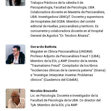
Trabajos Prácticos de la cátedra II de
Psicopatología, Facultad de Psicología, UBA.
Colaboradora docente en Maestría de Psicoanálisis,
UBA. Investigadora UBACyT. Docente y supervisora
de Hospitales del GCBA. Miembro del comité
editorial de Huellas, psicoanálisis y territorio. Ex
concurrente y colaboradora docente en el Hospital
General de Agudos “Dr. Teodoro Álvarez”.
Gerardo Battista
Magister en Clínica Psicoanalítica (UNSAM).
Profesor Adjunto de Psicoanálisis Freud 1 (UBA).
Miembro de la EOL y AMP. Director de la revista
“Traumatismo Freud”. Compilador de los libros
“Incidencias clínicas de la carencia paterna” (Grama)
e “Investigar. Interpretar. Inventar. Problemas
clínicos” (Cuadernos del ICdeBA).
Nicolás Bousoño
Lic. en Psicología. Docente e investigador de la
Facultad de Psicología de la UBA. Co director del
TyA. Miembro de la EOL y la AMP.