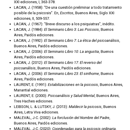
XXI ediciones, I, 363-378.
LACAN, J. (1958): “De una cuestión preliminar a todo tratamiento
posible de la psicosis”. En,
Escritos
, Buenos Aires, Siglo XXI
ediciones, II, 509-557.
LACAN, J. (1967): “Breve discurso a los psiquiatras”, inédito.
LACAN, J. (1984):
El Seminario Libro 3: Las Psicosis
, Buenos
Aires, Paidós ediciones.
LACAN, J. (1992):
El Seminario Libro 7: La ética del psicoanálisis
,
Buenos Aires, Paidós ediciones.
LACAN, J. (2006):
El Seminario Libro 10: La angustia
, Buenos
Aires, Paidós ediciones.
LACAN, J. (2012):
El Seminario Libro 17: El reverso del
psicoanálisis
, Buenos Aires, Paidós ediciones.
LACAN, J. (2006):
El Seminario Libro 23: El sinthome
, Buenos
Aires, Paidós ediciones.
LAURENT, E. (1991):
Estabilizaciones en la psicosis
, Buenos Aires,
Manantial ediciones.
LAURENT, E. (2000):
Psicoanálisis y Salud Mental
, Buenos Aires,
Tres Haches ediciones.
LEIBSON, L. & LUTSKY, J. (2013):
Maldecir la psicosis
, Buenos
Aires, Letra Viva ediciones.
MALEVAL, J-C. (2002):
La forclusión del Nombre del Padre
,
Buenos Aires, Paidós ediciones.
MALEVAL, J-C. (2020):
Coordenadas para la psicosis ordinaria
,