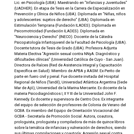
Lic. en Psicología (UBA). Maestrando en "Infancias y Juventudes"
(UADHER). En etapa de Tesis en la Carrera de Especialización en
Prevención y Clínica de Niños (UBA). Diplomada en "Niñas, niños
y adolescentes: sujetos de derecho" (UBA). Diplomada en
Estimulación Temprana (Fundación ILADES). Diplomada en
Psicomotricidad (Fundación ILADES). Diplomada en
"Neurociencia y Derecho" (INECO). Docente de la Cátedra
Psicopatología Infantojuvenil de la Facultad de Psicología (UBA).
Docente tutora de Tesis de Grado (UBA). Profesora Adjunta
Materia Electiva "Agresión sexual contra NNyA. Diagnóstico y
dificultades clínicas" (Universidad Católica de Cuyo - San Juan).
Directora de Raíces (Red de Asistencia Integral y Capacitación
Específica en Salud). Miembro de APBA y AASM. Ex-Perito de
parte en fuero civil y penal. Fue docente invitada del Hospital
Regional de Niños (Tandil), Universidad Atlántica Argentina (Sede
Mar de Ajó), Universidad de la Marina Mercante. Ex docente de la
materia Psicodiagnósticos I, II Y III de la Universidad John F.
Kennedy. Ex docente y supervisora de Centro Dos. Ex integrante
del equipo de selección de profesores de Colonia de Verano del
GCBA. Ex miembro del Equipo de Orientación Vocacional del
GCBA - Secretaría de Promoción Social. Autora, coautora,
prologuista, prologuista y compiladora de más de quince libros
sobre la temática de infancias y vulneración de derechos, siendo
sus últimas compilaciones y coautoría: Agresión sexual contra