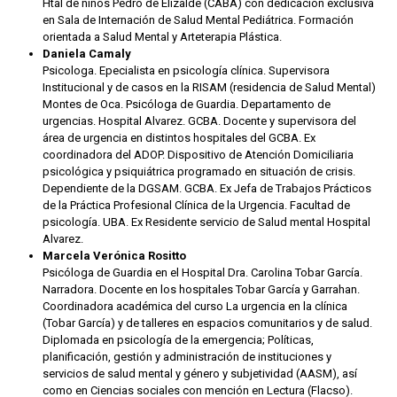
Htal de niños Pedro de Elizalde (CABA) con dedicación exclusiva
en Sala de Internación de Salud Mental Pediátrica. Formación
orientada a Salud Mental y Arteterapia Plástica.
Daniela Camaly
Psicologa. Epecialista en psicología clínica. Supervisora
Institucional y de casos en la RISAM (residencia de Salud Mental)
Montes de Oca. Psicóloga de Guardia. Departamento de
urgencias. Hospital Alvarez. GCBA. ⁠Docente y supervisora del
área de urgencia en distintos hospitales del GCBA. ⁠Ex
coordinadora del ADOP. Dispositivo de Atención Domiciliaria
psicológica y psiquiátrica programado en situación de crisis.
Dependiente de la DGSAM. GCBA. ⁠Ex Jefa de Trabajos Prácticos
de la Práctica Profesional Clínica de la Urgencia. Facultad de
psicología. UBA.⁠ Ex Residente servicio de Salud mental Hospital
Alvarez.
Marcela Verónica Rositto
Psicóloga de Guardia en el Hospital Dra. Carolina Tobar García.
Narradora. Docente en los hospitales Tobar García y Garrahan.
Coordinadora académica del curso La urgencia en la clínica
(Tobar García) y de talleres en espacios comunitarios y de salud.
Diplomada en psicología de la emergencia; Políticas,
planificación, gestión y administración de instituciones y
servicios de salud mental y género y subjetividad (AASM), así
como en Ciencias sociales con mención en Lectura (Flacso).