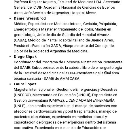
Profesor Regular Adjunto, Facultad de Medicina UBA. Secretario
General del CIDIF, Academia Nacional de Ciencias de Buenos
Aires. Jefe Servicio de Urgencias, Hospital Alvear.
Daniel Weissbrod
Médico, Especialista en Medicina Interna, Geriatría, Psiquiatría,
Emergentología Master en tratamiento del dolor, Máster en
gerontología, Jefe de dia de Guardia del Hospital Alvarez
(CABA), Médico de Planta Hospital Italiano de Buenos Aires,
Presidente Fundación GADA, Vicepresidente del Consejo de
Dolor de la Sociedad Argentina de Medicina.
Diego Slipak
Coordinador del Programa de Docencia e Instrucción Permanente
del SAME. Subcoordinador de la cátedra libre de emergentología
de la Facultad de Medicina de la UBA-Presidente de la filial área
técnica sanitaria - SAME de AMM CABA
Laura Lopez
Magister Internacional en Gestión de Emergencias y Desastres
(UNESCO), Maestranda en Educación (UNQUI), Especialista en
Gestión Universitaria (UMPAZ), LICENCIADA EN ENFERMERÍA
(UNLP), con amplia experiencia en el manejo de pacientes con
afecciones cardiovasculares y post trasplantados, manejo de
pacientes obstétricas, experiencia en medicina laboral y
capacitación de brigadas de emergencias dentro del sistema
corporativo. Experiencia en el manejo de Educación por