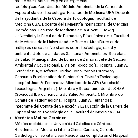
radiaciones ionizantes y en emergencias
radiológicas.Coordinador Módulo Ambiental de la Carrera de
Especialistas en Toxicología. Facultad de Medicina UBA Docente
de la ayudantía de la Cátedra de Toxicología. Facultad de
Medicina UBA. Docente de la Maestría Internacional de Ciencias
Biomédicas- Facultad de Medicina de la Albert - Ludwig
Universitat y la Facultad de Farmacia y Bioquímica de la Facultad
de Medicina de la Universidad de Buenos Aires.Director de
múltiples cursos universitarios sobre toxicología, salud y
ambiente. Jefe de Unidades Sanitarias Ambientales. Secretaría
de Salud. Municipalidad de Lomas de Zamora. Jefe de Sección
Ambiental y Ocupacional. División Toxicología. Hospital Juan A.
Fernández. A/c Jefatura Unidad Consultorios Externos y
Consumo Problemático de Sustancias. División Toxicología.
Hospital Juan A. Fernández. Miembro de la ATA (Asociación
Toxicológica Argentina). Miembro y Socio fundador de SIBSA
(Sociedad Iberoamericana de Salud Ambiental). Miembro del
Comité de Radiomedicina. Hospital Juan A. Fernández.
Integrante del Comité de Selección y Evaluación de la Carrera de
Especialista en Toxicología de la Facultad de Medicina UBA.
Verónica Molina Gerstner
Médica recibida en la Universidad Católica de Córdoba.
Residencia en Medicina Interna Clínica Caracas, Córdoba.
Cardióloga universitaria con Residencia completa en el Hospital