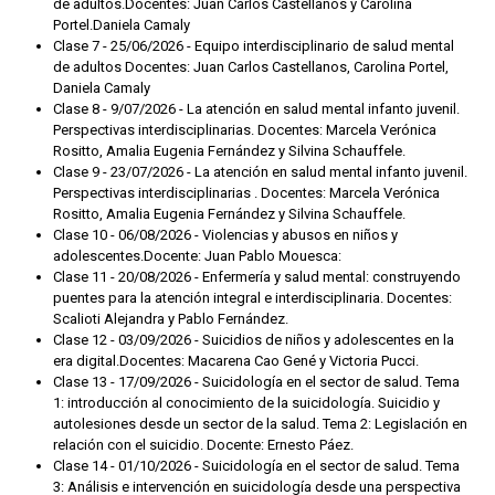
de adultos.Docentes: Juan Carlos Castellanos y Carolina
Portel.Daniela Camaly
Clase 7 - 25/06/2026 - Equipo interdisciplinario de salud mental
de adultos Docentes: Juan Carlos Castellanos, Carolina Portel,
Daniela Camaly
Clase 8 - 9/07/2026 - La atención en salud mental infanto juvenil.
Perspectivas interdisciplinarias. Docentes: Marcela Verónica
Rositto, Amalia Eugenia Fernández y Silvina Schauffele.
Clase 9 - 23/07/2026 - La atención en salud mental infanto juvenil.
Perspectivas interdisciplinarias . Docentes: Marcela Verónica
Rositto, Amalia Eugenia Fernández y Silvina Schauffele.
Clase 10 - 06/08/2026 - Violencias y abusos en niños y
adolescentes.Docente: Juan Pablo Mouesca:
Clase 11 - 20/08/2026 - Enfermería y salud mental: construyendo
puentes para la atención integral e interdisciplinaria. Docentes:
Scalioti Alejandra y Pablo Fernández.
Clase 12 - 03/09/2026 - Suicidios de niños y adolescentes en la
era digital.Docentes: Macarena Cao Gené y Victoria Pucci.
Clase 13 - 17/09/2026 - Suicidología en el sector de salud. Tema
1: introducción al conocimiento de la suicidología. Suicidio y
autolesiones desde un sector de la salud. Tema 2: Legislación en
relación con el suicidio. Docente: Ernesto Páez.
Clase 14 - 01/10/2026 - Suicidología en el sector de salud. Tema
3: Análisis e intervención en suicidología desde una perspectiva