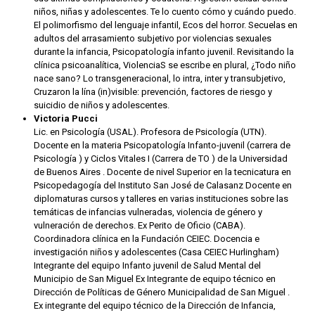
niños, niñas y adolescentes. Te lo cuento cómo y cuándo puedo.
El polimorfismo del lenguaje infantil, Ecos del horror. Secuelas en
adultos del arrasamiento subjetivo por violencias sexuales
durante la infancia, Psicopatología infanto juvenil. Revisitando la
clínica psicoanalítica, ViolenciaS se escribe en plural, ¿Todo niño
nace sano? Lo transgeneracional, lo intra, inter y transubjetivo,
Cruzaron la lína (in)visible: prevención, factores de riesgo y
suicidio de niños y adolescentes.
Victoria Pucci
Lic. en Psicología (USAL). Profesora de Psicología (UTN).
Docente en la materia Psicopatología Infanto-juvenil (carrera de
Psicología ) y Ciclos Vitales I (Carrera de TO ) de la Universidad
de Buenos Aires . Docente de nivel Superior en la tecnicatura en
Psicopedagogía del Instituto San José de Calasanz Docente en
diplomaturas cursos y talleres en varias instituciones sobre las
temáticas de infancias vulneradas, violencia de género y
vulneración de derechos. Ex Perito de Oficio (CABA).
Coordinadora clínica en la Fundación CEIEC. Docencia e
investigación niños y adolescentes (Casa CEIEC Hurlingham)
Integrante del equipo Infanto juvenil de Salud Mental del
Municipio de San Miguel Ex Integrante de equipo técnico en
Dirección de Políticas de Género Municipalidad de San Miguel .
Ex integrante del equipo técnico de la Dirección de Infancia,