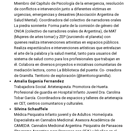
Miembro del Capítulo de Psicología de la emergencia, resolución
de conflictos e intervención junto a diferentes víctimas en
urgencias, emergencias y desastres (Asociación Argentina de
Salud Mental). Coordinadora del colectivo de narradores orales
La piedra sonriente. Forma parte de la comisión de género del
CNOA (colectivo de narradores orales de Argentina), de MAT
(Mujeres de artes tomar) y ZEP (zurciendo el planeta) con
quienes realiza intervenciones artivistas en espacios públicos.
Realiza espectáculos e intervenciones artísticas que entrelazan
el arte de la palabra y la salud mental, tanto para usuarios del
sistema de salud como para los profesionales que trabajan en
él. Colabora en diversos proyectos e iniciativas comunitarias de
mediación lectora, como La Biblioteca del puente. Co- creadora
de Gramilla. Territorio de exploración (@territoriogramilla).
Amalia Eugenia Fernandez
Trabajadora Social. Arteterapeuta. Promotora de Huerta.
Profesional de guardia en Hospital Infanto Juvenil Dra. Carolina
Tobar García. Coordinadora de espacios y talleres de arteterapia
en CET, centros comunitarios y culturales.
Silvina Schauffele
Médica Psiquiatra Infanto juvenil y de Adultos. Homeópata.
Especialista en Cannabis Medicinal. Asesora Académica de
CAMEDA: Cannabis Medicinal Argentina. Psiquiatra de Panaacea