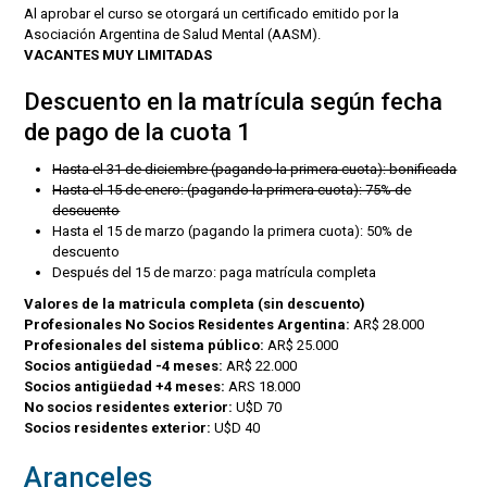
Al aprobar el curso se otorgará un certificado emitido por la
Asociación Argentina de Salud Mental (AASM).
VACANTES MUY LIMITADAS
Descuento en la matrícula según fecha
de pago de la cuota 1
Hasta el 31 de diciembre (pagando la primera cuota): bonificada
Hasta el 15 de enero: (pagando la primera cuota): 75% de
descuento
Hasta el 15 de marzo (pagando la primera cuota): 50% de
descuento
Después del 15 de marzo: paga matrícula completa
Valores de la matricula completa (sin descuento)
Profesionales No Socios Residentes Argentina:
AR$ 28.000
Profesionales del sistema público:
AR$ 25.000
Socios antigüedad -4 meses:
AR$ 22.000
Socios antigüedad +4 meses:
ARS 18.000
No socios residentes exterior:
U$D 70
Socios residentes exterior:
U$D 40
Aranceles