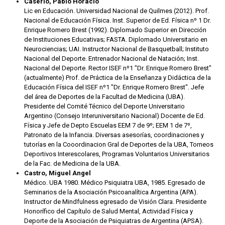
Caserío, Pablo Horacio
Lic en Educación. Universidad Nacional de Quilmes (2012). Prof.
Nacional de Educación Física. Inst. Superior de Ed. Física nº 1 Dr.
Enrique Romero Brest (1992). Diplomado Superior en Dirección
de Instituciones Educativas; FASTA. Diplomado Universitario en
Neurociencias; UAI. Instructor Nacional de Basquetball; Instituto
Nacional del Deporte. Entrenador Nacional de Natación; Inst.
Nacional del Deporte. Rector ISEF nº1 "Dr. Enrique Romero Brest"
(actualmente) Prof. de Práctica de la Enseñanza y Didáctica de la
Educación Física del ISEF nº1 "Dr. Enrique Romero Brest". Jefe
del área de Deportes de la Facultad de Medicina (UBA).
Presidente del Comité Técnico del Deporte Universitario
Argentino (Consejo Interuniversitario Nacional) Docente de Ed.
Física y Jefe de Depto Escuelas EEM 7 de 9º; EEM 1 de 7º,
Patronato de la Infancia. Diversas asesorías, coordinaciones y
tutorías en la Cooordinacion Gral de Deportes de la UBA, Torneos
Deportivos Interescolares, Programas Voluntarios Universitarios
de la Fac. de Medicina de la UBA.
Castro, Miguel Angel
Médico. UBA 1980. Médico Psiquiatra UBA, 1985. Egresado de
Seminarios de la Asociación Psicoanalítica Argentina (APA).
Instructor de Mindfulness egresado de Visión Clara. Presidente
Honorífico del Capítulo de Salud Mental, Actividad Física y
Deporte de la Asociación de Psiquiatras de Argentina (APSA).