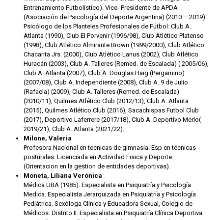
Entrenamiento Futbolístico). Vice- Presidente de APDA
(Asociación de Psicología del Deporte Argentina) (2010 – 2019).
Psicólogo de los Planteles Profesionales de Fútbol: Club A.
Atlanta (1990), Club El Porvenir (1996/98), Club Atlético Platense
(1998), Club Atlético Almirante Brown (1999/2000), Club Atlético
Chacarita Jrs. (2000), Club Atlético Lanus (2002), Club Atlético
Huracán (2003), Club A. Talleres (Remed. de Escalada) ( 2005/06),
Club A. Atlanta (2007), Club A. Douglas Haig (Pergamino)
(2007/08), Club A. Independiente (2008), Club A. 9 de Julio
(Rafaela) (2009), Club A. Talleres (Remed. de Escalada)
(2010/11), Quilmes Atlético Club (2012/13), Club A. Atlanta
(2015), Quilmes Atlético Club (2016), Sacachispas Futbol Club
(2017), Deportivo Laferrere (2017/18), Club A. Deportivo Merlo(
2019/21), Club A. Atlanta (2021/22).
Milone, Valeria
Profesora Nacional en tecnicas de gimnasia. Esp en técnicas
posturales. Licenciada en Actividad Fisica y Deporte.
(Orientacion en la gestion de entidades deportivas).
Moneta, Liliana Verónica
Médica UBA (1985). Especialista en Psiquiatría y Psicología
Medica. Especialista Jerarquizada en Psiquiatría y Psicología
Pediátrica. Sexóloga Clínica y Educadora Sexual, Colegio de
Médicos. Distrito II. Especialista en Psiquiatría Clínica Deportiva.