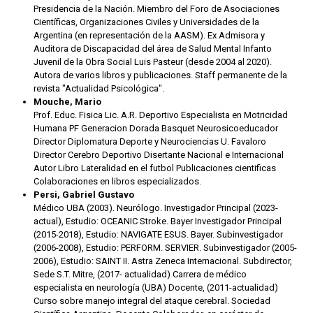
Presidencia de la Nación. Miembro del Foro de Asociaciones
Científicas, Organizaciones Civiles y Universidades de la
Argentina (en representación de la AASM). Ex Admisora y
Auditora de Discapacidad del área de Salud Mental Infanto
Juvenil de la Obra Social Luis Pasteur (desde 2004 al 2020).
Autora de varios libros y publicaciones. Staff permanente de la
revista "Actualidad Psicológica".
Mouche, Mario
Prof. Educ. Fisica Lic. A.R. Deportivo Especialista en Motricidad
Humana PF Generacion Dorada Basquet Neurosicoeducador
Director Diplomatura Deporte y Neurociencias U. Favaloro
Director Cerebro Deportivo Disertante Nacional e Internacional
Autor Libro Lateralidad en el futbol Publicaciones cientificas
Colaboraciones en libros especializados.
Persi, Gabriel Gustavo
Médico UBA (2003). Neurólogo. Investigador Principal (2023-
actual), Estudio: OCEANIC Stroke. Bayer Investigador Principal
(2015-2018), Estudio: NAVIGATE ESUS. Bayer. Subinvestigador
(2006-2008), Estudio: PERFORM. SERVIER. Subinvestigador (2005-
2006), Estudio: SAINT II. Astra Zeneca Internacional. Subdirector,
Sede S.T. Mitre, (2017- actualidad) Carrera de médico
especialista en neurología (UBA) Docente, (2011-actualidad)
Curso sobre manejo integral del ataque cerebral. Sociedad