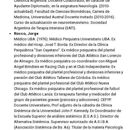
Científica Argentina. Docente Colaborador, en carácter de
Ayudante Diplomado, en la asignatura Neurología. (2010-
actualidad). Facultad de Ciencias Biomédicas, Carrera de
Medicina, Universidad Austral Docente invitado (2010-2016).
Curso de actualización en neurointensivísmo. Sociedad
Argentina de Terapia Intensiva (SATI).
Rocco, Jorge
Médico UBA. (1976). Médico Psiquiatra Universitario UBA. Ex
médico del Hosp. José T. Borda. Ex Director de la Clínica
Psiquiátrica "San Cayetano". Ex médico psiquiatra del plantel
profesional y divisiones inferiores del Club Atlético San Lorenzo
de Almagro. Ex médico psiquiatra co coordinador con Miguel
Angel Brindisis en Racing Club y en el Club Independiente. Ex
médico psiquiatra del plantel profesional y divisiones inferiores y
pensión del Club Atlético Talleres de Córdoba. Ex médico
psiquiatra del plantel profesional del Club Atlético Nueva
Chicago. Ex médico psiquiatra del plantel profesional de futbol
del Club Atlético Lanús. Ex terapeuta familiar y medicador del
grupo de pacientes graves (psicosis y adicciones). CEFYP.
Docente Universitario, Prof adjunto de la cátedra de Clínica
Sistémica de la Universidad John F. Kennedy. Ex Coordinador de
la Escuela Superior de análisis sistémico (E.S.A.S.). Director de
Alternativa Sistémica. Supervisor autorizado de A.S.I.B.A
(Asociación Sistémica de Bs. As). Titular de la materia Psicología