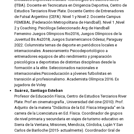
(ITBA). Docente en Tecnicatura en Dirigencia Deportiva, Centro de
Estudios Terciarios River Plate. Docente Centro de Entrenadores
de Futsal Argentino (CEFA). Nivel 1 y Nivel 2. Docente Campus
FEMEBAL (Federación Metropolitana de Handball). Nivel 1 ,Nivel
2 y Coaching. Psicóloga Seleccionado Arg de Handball
Femenino Juegos Olímpicos Rio2016, Juegos Olímpicos de la
Juventud Bs As2018, Juegos Suramericanos Odesur, Paraguay
2022. Columnista temas de deporte en periódicos locales e
internacionales. Asesoramiento Psicodeportológico a
entrenadores equipos de alto rendimiento y preparación
psicológica a deportistas de distintas disciplinas desde la
formación a la elite. Seleccionados nacionales e
internacionales.Psicoeducación a jóvenes futbolistas en
transición al profesionalismo. Academista Olímpica 2016. Ex
jugadora de Voley.
Suárez, Santiago Esteban
Profesor de Educación Física, Centro de Estudios Terciarios River
Plate. Prof en cinematografía , Universidad del cine (2010). Prof.
Adjunto de la materia "Didáctica de la Ed. Física Integrada" en la
carrera de la Licenciatura en Ed. Física. Coordinador de grupos
de nivel primaria y secundaria en viajes de turismo educativo en
Sierra de la Ventana, Misiones, Mendoza, Córdoba, Luján Y San
Carlos de Bariloche (2015- actualmente). Coordinador Gral de