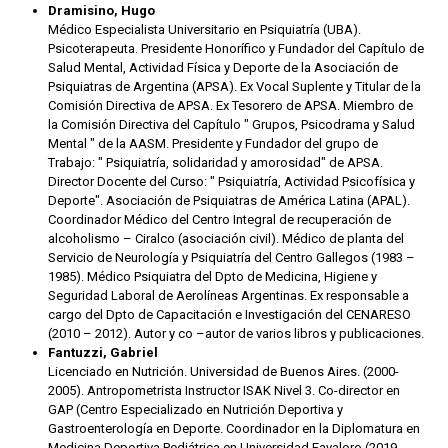
Dramisino, Hugo
Médico Especialista Universitario en Psiquiatría (UBA).
Psicoterapeuta. Presidente Honorífico y Fundador del Capítulo de
Salud Mental, Actividad Física y Deporte de la Asociación de
Psiquiatras de Argentina (APSA). Ex Vocal Suplente y Titular de la
Comisión Directiva de APSA. Ex Tesorero de APSA. Miembro de
la Comisión Directiva del Capítulo " Grupos, Psicodrama y Salud
Mental " de la AASM. Presidente y Fundador del grupo de
Trabajo: " Psiquiatría, solidaridad y amorosidad" de APSA.
Director Docente del Curso: " Psiquiatría, Actividad Psicofísica y
Deporte". Asociación de Psiquiatras de América Latina (APAL).
Coordinador Médico del Centro Integral de recuperación de
alcoholismo – Ciralco (asociación civil). Médico de planta del
Servicio de Neurología y Psiquiatría del Centro Gallegos (1983 –
1985). Médico Psiquiatra del Dpto de Medicina, Higiene y
Seguridad Laboral de Aerolíneas Argentinas. Ex responsable a
cargo del Dpto de Capacitación e Investigación del CENARESO
(2010 – 2012). Autor y co –autor de varios libros y publicaciones.
Fantuzzi, Gabriel
Licenciado en Nutrición. Universidad de Buenos Aires. (2000-
2005). Antropometrista Instructor ISAK Nivel 3. Co-director en
GAP (Centro Especializado en Nutrición Deportiva y
Gastroenterología en Deporte. Coordinador en la Diplomatura en
Medicina Deportiva Pediátrica en Universidad Favaloro (2019-