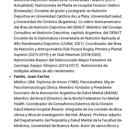
Actualidad). Nutricionista de Planta en Hospital Horacio Cestino
(Ensenada). Docente de grado y postgrado en Nutrición
Deportiva en Universidad Católica de La Plata, Universidad Isalud
y Universidad de Córdoba (Argentina). Co-editor iberoamericano
del Área de Nutrición Deportiva del CIENUT. Miembro del Consejo
Consultivo en Nutrición Deportiva, capítulo Argentina, del CIENUT.
Docente de la Diplomatura Universitaria en Nutrición Aplicada al
Alto Rendimiento Deportivo (UCAM, 2021). Coordinador del Área
de Nutrición y Antropometría Club Pucará Rugby, Primera y Plantel
Superior (2015-2019) y en Club Newman (2018-2020).
Nutricionista Asesor del Seleccionado Mayor Femenino de
Canotaje, Equipo Olímpico (2014-2017) . Nutricionista de
múltiples atletas de alto rendimiento.
Fantin, Juan Carlos
Médico UBA. Diploma de Honor (1985). Psicoanalista. Mg en
Psicofarmacología Clínica. Miembro fundador y Presidente
honorario de la Asociación Argentina de Salud Mental (AASM).
Miembro del Board (Director) de la World Federation for Mental
Health. Coordinador de Consultorios Externos de la División
Salud Mental Hospital Álvarez. Integrante de los comités de ética
clínica y ética en investigación del Htal. Álvarez. Profesor adjunto
del Departamento de Psiquiatría y Salud Mental de la Facultad de
Medicina, Universidad de Buenos Aires. Autor de varios libros y