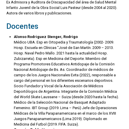
Ex Admisora y Auditora de Discapacidad del área de Salud Mental
Infanto Juvenil de la Obra Social Luis Pasteur (desde 2004 al 2020).
Autora de varios libros y publicaciones.
Docentes
Alonso Rodriguez Stenger, Rodrigo
Médico UBA. Esp en Ortopedia y Traumatología (2002- 2009.
Hosp. Escuela en Clínicas "José de San Martín. 2009 – 2013.
Hosp. Naval Pedro Mallo. 2021 hasta la actualidad Hosp.
Zubizarreta). Esp en Medicina del Deporte. Miembro del
Programa Promotores Educativos Antidopaje de la Comisión
Nacional Antidopaje de Bs. As. Coordinador de médicos de
campo de los Juegos Nacionales Evita (2022), responsable a
cargo del personal en los diferentes escenarios deportivos.
Socio Fundador y Vocal de la Asociación de Médicos
Deportólogos de Argentina. Integrante de la Comisión Médica
del World Skate Laussane – Suiza (desde 2020 hasta la fecha).
Médico de la Selección Nacional de Basquet Adaptado
Femenino. IBT Group (2019. Lima – Perú) Jefe de Operaciones
Médicas de la Villa Parapanamericana en el marco de los XVIII
Juegos Panapanamericanos (Lima 2019). Diplomado en
Medicina del Futbol (2019. FIFA. Suiza).