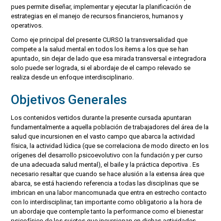
pues permite diseñar, implementar y ejecutar la planificación de
estrategias en el manejo de recursos financieros, humanos y
operativos.
Como eje principal del presente CURSO la transversalidad que
compete a la salud mental en todos los ítems a los que se han
apuntado, sin dejar de lado que esa mirada transversal e integradora
solo puede ser lograda, si el abordaje de el campo relevado se
realiza desde un enfoque interdisciplinario.
Objetivos Generales
Los contenidos vertidos durante la presente cursada apuntaran
fundamentalmente a aquella población de trabajadores del área de la
salud que incursionen en el vasto campo que abarca la actividad
física, la actividad lúdica (que se correlaciona de modo directo en los
orígenes del desarrollo psicoevolutivo con la fundación y per curso
de una adecuada salud mental), el baile y la práctica deportiva . Es
necesario resaltar que cuando se hace alusión a la extensa área que
abarca, se está haciendo referencia a todas las disciplinas que se
imbrican en una labor mancomunada que entra en estrecho contacto
con lo interdisciplinar, tan importante como obligatorio a la hora de
un abordaje que contemple tanto la performance como el bienestar
psicofísico de los sujetos que incursionan en dichas actividades.