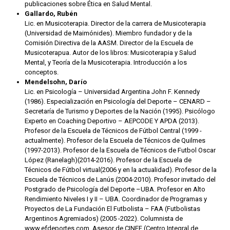
publicaciones sobre Ética en Salud Mental.
Gallardo, Rubén
Lic. en Musicoterapia. Director de la carrera de Musicoterapia
(Universidad de Maimónides). Miembro fundador y de la
Comisión Directiva de la AASM. Director de la Escuela de
Musicoterapua. Autor de los libros: Musicoterapia y Salud
Mental, y Teoría de la Musicoterapia. Introducción a los
conceptos.
Mendelsohn, Darío
Lic. en Psicología – Universidad Argentina John F. Kennedy
(1986). Especialización en Psicología del Deporte – CENARD –
Secretaría de Turismo y Deportes de la Nación (1995). Psicólogo
Experto en Coaching Deportivo – AEPCODE Y APDA (2013).
Profesor de la Escuela de Técnicos de Fútbol Central (1999 -
actualmente). Profesor de la Escuela de Técnicos de Quilmes
(1997-2013). Profesor de la Escuela de Técnicos de Futbol Oscar
López (Ranelagh)(2014-2016). Profesor de la Escuela de
Técnicos de Fútbol virtual(2006 y en la actualidad). Profesor de la
Escuela de Técnicos de Lanús (2004-2010). Profesor invitado del
Postgrado de Psicología del Deporte –UBA. Profesor en Alto
Rendimiento Niveles I y II – UBA. Coordinador de Programas y
Proyectos de La Fundación El Futbolista – FAA (Futbolistas
Argentinos Agremiados) (2005 -2022). Columnista de
www.efdeportes.com. Asesor de CINEF (Centro Integral de