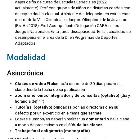
viajes de fin de curso de Escuelas Especiales (2022 –
actualmente). Prof con grupos de niños de distintas edades con
discapacidad intelectual. Asistente de delegaciones extranjeras
dentro de la Villa Olímpica en Juegos Olímpicos de la Juventud
(Bs. As 2018). Prof Acompañante Delegación CABA en los
Juegos Nacionales Evita , área discapacidad. En la actualidad se
desempeña en el área de la DI en Programas de Deportes
Adaptados.
Modalidad
Asincrónica
Clases de video
El alumno/a dispone de 30 días para ver la
clase desde la fecha de su publicación
zoom sincrónico integrador y de consultas (optativo)
(día y
horario a definir)
Tutorías: (optativo)
brindadas por las directoras o en su
defecto por un experticio en el tema que se trate.
Los/as alumnos/as deberán realizar un
comentario
de la clase
a modo de presentismo en el
80% de las clases.
Trabajo final obligatorio (monografía)