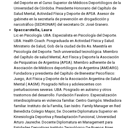
del Deporte en el Curso Superior de Médicos Deportólogos de la
Universidad de Córdoba. Presidente Honorario del Capítulo de
Salud Mental, Actividad Física y Deporte de APSA. Asesor de
gabinete en la secretaría de prevención en drogadicción y
narcotráfico (SEDRONAR) del secretario Dr. José Granero.
Spaccarotella, Laura
Lic en Psicología. UBA. Especialista en Psicología del Deporte.
UBA. Health Coach. Posgraduada en Actividad Física y Salud.
Ministerio de Salud, Gob de la ciudad de Bs As. Maestría en
Psicología del Deporte. Tech universidad tecnológica. Miembro
del Capítulo de salud Mental, Act Física y Deporte la Asociación
de Psiquiatras de Argentina (APSA). Miembro adherente de la
Asociación de Médicos deportólogos de Argentina (AMDARG).
Fundadora y presidenta del Capítulo de Bienestar Psicofísico:
Juego, Act Física y Deporte de la Asociación Argentina de Salud
Mental ( AASM). Posgrado Niños y adolescentes con
perturbaciones severas. UBA. Posgrado en autismo y otros
trastornos del desarrollo. Fundación Favaloro. Especialización
interdisciplinaria en violencia familiar. Centro Garrigós. Mediadora
familiar. Instituto de la Familia, San Isidro. Family Manager en Red
Benedicta Colegio Mayor, Se. Docente Diplomatura Superior en
Kinesiología Deportiva y Readaptación Funcional, Universidad
Arturo Jaureche. Docente Diplomatura en Management para
Entidades Deportivas Instituto Tecnológico De Buenos Aires