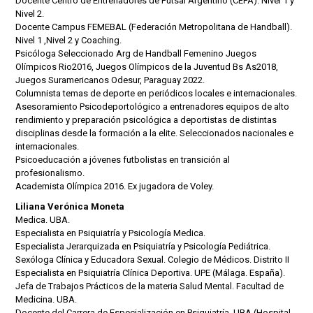
Docente Centro de Entrenadores de Futsal Argentino (CEFA). Nivel 1 y
Nivel 2.
Docente Campus FEMEBAL (Federación Metropolitana de Handball).
Nivel 1 ,Nivel 2 y Coaching.
Psicóloga Seleccionado Arg de Handball Femenino Juegos
Olímpicos Rio2016, Juegos Olímpicos de la Juventud Bs As2018,
Juegos Suramericanos Odesur, Paraguay 2022.
Columnista temas de deporte en periódicos locales e internacionales.
Asesoramiento Psicodeportológico a entrenadores equipos de alto
rendimiento y preparación psicológica a deportistas de distintas
disciplinas desde la formación a la elite. Seleccionados nacionales e
internacionales.
Psicoeducación a jóvenes futbolistas en transición al
profesionalismo.
Academista Olímpica 2016. Ex jugadora de Voley.
Liliana Verónica Moneta
Medica. UBA.
Especialista en Psiquiatría y Psicología Medica.
Especialista Jerarquizada en Psiquiatría y Psicología Pediátrica.
Sexóloga Clínica y Educadora Sexual. Colegio de Médicos. Distrito II
Especialista en Psiquiatría Clínica Deportiva. UPE (Málaga. España).
Jefa de Trabajos Prácticos de la materia Salud Mental. Facultad de
Medicina. UBA.
Docente del Carrera de Especialización en Psiquiatría. UBA (Hospital