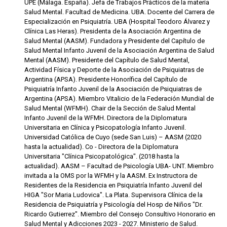
UPE (Málaga. España). Jefa de Trabajos Prácticos de la materia
Salud Mental. Facultad de Medicina. UBA. Docente del Carrera de
Especialización en Psiquiatría. UBA (Hospital Teodoro Álvarez y
Clínica Las Heras). Presidenta de la Asociación Argentina de
Salud Mental (AASM). Fundadora y Presidente del Capítulo de
Salud Mental Infanto Juvenil de la Asociación Argentina de Salud
Mental (AASM). Presidente del Capítulo de Salud Mental,
Actividad Física y Deporte de la Asociación de Psiquiatras de
Argentina (APSA). Presidente Honorífica del Capítulo de
Psiquiatría Infanto Juvenil de la Asociación de Psiquiatras de
Argentina (APSA). Miembro Vitalicio de la Federación Mundial de
Salud Mental (WFMH). Chair de la Sección de Salud Mental
Infanto Juvenil de la WFMH. Directora de la Diplomatura
Universitaria en Clínica y Psicopatología Infanto Juvenil.
Universidad Católica de Cuyo (sede San Luis) – AASM (2020
hasta la actualidad). Co - Directora de la Diplomatura
Universitaria "Clínica Psicopatológica". (2018 hasta la
actualidad). AASM – Facultad de Psicología UBA- UNT. Miembro
invitada a la OMS por la WFMH y la AASM. Ex Instructora de
Residentes de la Residencia en Psiquiatría Infanto Juvenil del
HIGA "Sor Maria Ludovica". La Plata. Supervisora Clínica de la
Residencia de Psiquiatría y Psicología del Hosp de Niños "Dr.
Ricardo Gutierrez". Miembro del Consejo Consultivo Honorario en
Salud Mental y Adicciones 2023 - 2027. Ministerio de Salud.