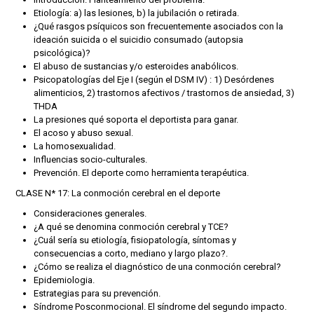
Etiología: a) las lesiones, b) la jubilación o retirada.
¿Qué rasgos psíquicos son frecuentemente asociados con la
ideación suicida o el suicidio consumado (autopsia
psicológica)?
El abuso de sustancias y/o esteroides anabólicos.
Psicopatologías del Eje I (según el DSM IV) : 1) Desórdenes
alimenticios, 2) trastornos afectivos / trastornos de ansiedad, 3)
THDA
La presiones qué soporta el deportista para ganar.
El acoso y abuso sexual.
La homosexualidad.
Influencias socio-culturales.
Prevención. El deporte como herramienta terapéutica.
CLASE N* 17: La conmoción cerebral en el deporte
Consideraciones generales.
¿A qué se denomina conmoción cerebral y TCE?
¿Cuál sería su etiología, fisiopatología, síntomas y
consecuencias a corto, mediano y largo plazo?.
¿Cómo se realiza el diagnóstico de una conmoción cerebral?
Epidemiologia.
Estrategias para su prevención.
Síndrome Posconmocional. El síndrome del segundo impacto.