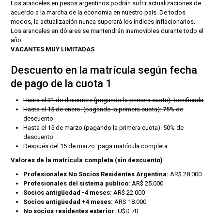
Los aranceles en pesos argentinos podrán sufrir actualizaciones de
acuerdo a la marcha de la economía en nuestro país. De todos
modos, la actualización nunca superará los índices inflacionarios.
Los aranceles en dólares se mantendrán inamovibles durante todo el
año.
VACANTES MUY LIMITADAS
Descuento en la matrícula según fecha
de pago de la cuota 1
Hasta el 31 de diciembre (pagando la primera cuota): bonificada
Hasta el 15 de enero: (pagando la primera cuota): 75% de
descuento
Hasta el 15 de marzo (pagando la primera cuota): 50% de
descuento
Después del 15 de marzo: paga matrícula completa
Valores de la matrícula completa (sin descuento)
Profesionales No Socios Residentes Argentina:
AR$ 28.000
Profesionales del sistema público:
AR$ 25.000
Socios antigüedad -4 meses:
AR$ 22.000
Socios antigüedad +4 meses:
ARS 18.000
No socios residentes exterior:
U$D 70