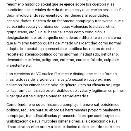
fenómeno histórico social que se ejerce sobre los cuerpos y las
condiciones materiales de vida de mujeres y disidencias sexuales. Es
decir, involucrando representaciones, deseos, afectividades,
sensibilidades. Se trata de un fenómeno complejo y transversal que a
su vez intersecta y combina con otras violencias (de clase, etnia,
grupo etario, etc.). En su base hallamos como condición la
desigualación de todo aquello considerado diferente en un sistema
que al mismo tiempo que ha delimitado una identidad como normal,
adaptada, aceptable, representable, codifica los restos de este
recorte epistémico-político como anormal, inadaptado, deficitario,
descartable, inferior, peligroso, enfermo, carente, fallado, culpable,
inexistente etc.
Los ejercicios de VG suelen fácilmente distinguirse en las formas
más ruidosas de la violencia física y/o sexual en cuyo extremo
hallamos los crímenes de odio de género. Pero su eficacia se juega
en las formas más sutiles e invisibles que avalan y legitiman en primer
lugar que estos cuerpos puedan ser violentados.
Como fenómeno socio-histórico complejo, transversal, epistémico-
político, requiere para su abordaje herramientas proporcionalmente
complejas, transdisciplinarias y transectoriales que contribuyan a la
visibilización de sus múltiples dimensiones, a la detección de sus
dispositivos y efectores y a la elucidación de los sentidos sociales