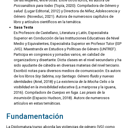
de las Mujeres, entre otras. Entre otros libros, es autora de
Psicoanálisis para todxs
(Topía, 2020). Compiladora de
Género y
salud.
(Lugar Editorial, 2012) y Directora de
Niñez, Adolescencia y
Género.
(Noveduc, 2021). Autora de numerosos capítulos de
libro y artículos científicos en la temática.
Sasa Testa
Es Profesorx de Castellano, Literatura y Latín; Especialista
Superior en Conducción de las Instituciones Educativas de Nivel
Medio y Equivalentes; Especialista Superior en Profesor Tutor (ISP
JVG). Maestrandx en Estudios y Políticas de Género (UNTREF).
Participa en congresos y jornadas varios, en calidad de
organizadorx y disertante. Dicta clases en el nivel secundario y ha
sido ayudante de cátedra en diversas materias del nivel terciario.
Escribió notas para diversos medios de comunicación. Es autorx
de los libros
Soy Sabrina, soy Santiago. Género fluido y nuevas
identidades
(Ariel, 2018) y
La existencia de la Mocha Celis o la
visibilidad en la invisibilidad educativa
(La mariposa y la iguana,
2016). Compiladorx de
Cuerpxs en fuga. Las praxis de la
insumisión
(Espacio Hudson, 2018). Autorx de numerosos
artículos en estas temáticas.
Fundamentación
La Diplomatura/curso aborda las violencias de género (VG) como