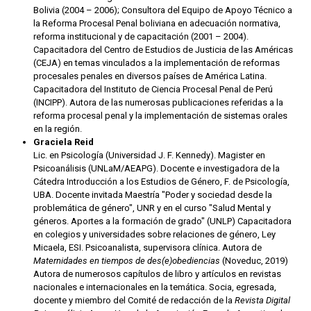
Bolivia (2004 – 2006); Consultora del Equipo de Apoyo Técnico a
la Reforma Procesal Penal boliviana en adecuación normativa,
reforma institucional y de capacitación (2001 – 2004).
Capacitadora del Centro de Estudios de Justicia de las Américas
(CEJA) en temas vinculados a la implementación de reformas
procesales penales en diversos países de América Latina.
Capacitadora del Instituto de Ciencia Procesal Penal de Perú
(INCIPP). Autora de las numerosas publicaciones referidas a la
reforma procesal penal y la implementación de sistemas orales
en la región.
Graciela Reid
Lic. en Psicología (Universidad J. F. Kennedy). Magister en
Psicoanálisis (UNLaM/AEAPG). Docente e investigadora de la
Cátedra Introducción a los Estudios de Género, F. de Psicología,
UBA. Docente invitada Maestría "Poder y sociedad desde la
problemática de género", UNR y en el curso "Salud Mental y
géneros. Aportes a la formación de grado" (UNLP) Capacitadora
en colegios y universidades sobre relaciones de género, Ley
Micaela, ESI. Psicoanalista, supervisora clínica. Autora de
Maternidades en tiempos de des(e)obediencias
(Noveduc, 2019)
Autora de numerosos capítulos de libro y artículos en revistas
nacionales e internacionales en la temática. Socia, egresada,
docente y miembro del Comité de redacción de la
Revista Digital