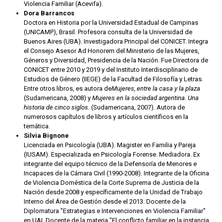
Violencia Familiar (Acevifa).
Dora Barrancos
Doctora en Historia por la Universidad Estadual de Campinas
(UNICAMP), Brasil. Profesora consulta de la Universidad de
Buenos Aires (UBA). Investigadora Principal del CONICET. Integra
el Consejo Asesor Ad Honorem del Ministerio de las Mujeres,
Géneros y Diversidad, Presidencia de la Nación. Fue Directora de
CONICET entre 2010 y 2019 y del Instituto Interdisciplinario de
Estudios de Género (IIEGE) de la Facultad de Filosofía y Letras.
Entre otros libros, es autora de
Mujeres, entre la casa y la plaza
(Sudamericana, 2008) y
Mujeres en la sociedad argentina. Una
historia de cinco siglos.
(Sudamericana, 2007). Autora de
numerosos capítulos de libros y artículos científicos en la
temática.
Silvia Bignone
Licenciada en Psicología (UBA). Magister en Familia y Pareja
(IUSAM). Especializada en Psicología Forense. Mediadora. Ex
integrante del equipo técnico de la Defensoría de Menores e
Incapaces de la Cámara Civil (1990-2008). Integrante de la Oficina
de Violencia Doméstica de la Corte Suprema de Justicia de la
Nación desde 2008 y específicamente de la Unidad de Trabajo
Interno del Área de Gestión desde el 2013. Docente de la
Diplomatura "Estrategias e Intervenciones en Violencia Familiar"
en UAI. Docente de la materia "El conflicto familiar en la instancia