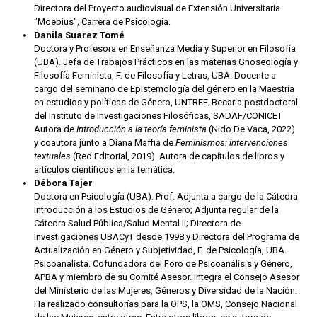
Directora del Proyecto audiovisual de Extensión Universitaria
"Moebius", Carrera de Psicología.
Danila Suarez Tomé
Doctora y Profesora en Enseñanza Media y Superior en Filosofía
(UBA). Jefa de Trabajos Prácticos en las materias Gnoseología y
Filosofía Feminista, F. de Filosofía y Letras, UBA. Docente a
cargo del seminario de Epistemología del género en la Maestría
en estudios y políticas de Género, UNTREF. Becaria postdoctoral
del Instituto de Investigaciones Filosóficas, SADAF/CONICET
Autora de
Introducción a la teoría feminista
(Nido De Vaca, 2022)
y coautora junto a Diana Maffia de
Feminismos: intervenciones
textuales
(Red Editorial, 2019). Autora de capítulos de libros y
artículos científicos en la temática.
Débora Tajer
Doctora en Psicología (UBA). Prof. Adjunta a cargo de la Cátedra
Introducción a los Estudios de Género; Adjunta regular de la
Cátedra Salud Pública/Salud Mental II; Directora de
Investigaciones UBACyT desde 1998 y Directora del Programa de
Actualización en Género y Subjetividad, F. de Psicología, UBA.
Psicoanalista. Cofundadora del Foro de Psicoanálisis y Género,
APBA y miembro de su Comité Asesor. Integra el Consejo Asesor
del Ministerio de las Mujeres, Géneros y Diversidad de la Nación.
Ha realizado consultorías para la OPS, la OMS, Consejo Nacional