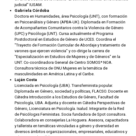
judicial" IUSAM.
Gabriela Córdoba
Doctora en Humanidades, área Psicología (UNT), con formación
en Psicoanálisis y Género (APBA-UK). Diplomada en Formación
de Acompañantes Comunitarios contra la Violencia de Género
(UPC) y Psicóloga (UNT). Cursa actualmente el Programa
Postdoctoral en Estudios de Género de UCES. Coordina el
"Trayecto de Formación Curricular de Abordaje y tratamiento de
varones que ejercen violencia" y co-dirige la carrera de
"Especialización en Estudios de Mujeres y de Géneros" en la
UNT. Co-coordinadora General de Centro SOMOS* NOA.
Consultora técnica de ONU Mujeres en la temática de
masculinidades en América Latina y el Caribe.
Luján Costa
Licenciada en Psicología (UBA). Transfeminista popular.
Diplomada en Género, sociedad y políticas, FLACSO. Docente en
Cátedra Introducción a los Estudios de Género, Facultad de
Psicología, UBA. Adjunta y docente en Cátedra Perspectivas de
Género, Licenciatura en Psicología. Isalud. Integrante de la Red
de Psicólogxs Feministas. Socia fundadora de Spot consultora.
Colaboradora en consejerías La Hoguera. Asesora, capacitadora
y tallerista en temáticas vinculadas a género y diversidad en
diversos ámbitos organizacionales, empresariales, educativos y