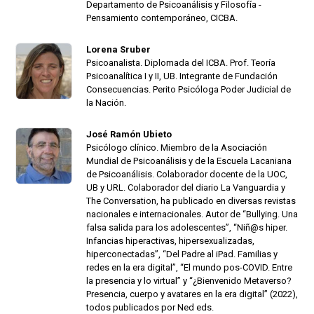
Departamento de Psicoanálisis y Filosofía -
Pensamiento contemporáneo, CICBA.
Lorena Sruber
Psicoanalista. Diplomada del ICBA. Prof. Teoría
Psicoanalítica I y II, UB. Integrante de Fundación
Consecuencias. Perito Psicóloga Poder Judicial de
la Nación.
José Ramón Ubieto
Psicólogo clínico. Miembro de la Asociación
Mundial de Psicoanálisis y de la Escuela Lacaniana
de Psicoanálisis. Colaborador docente de la UOC,
UB y URL. Colaborador del diario La Vanguardia y
The Conversation, ha publicado en diversas revistas
nacionales e internacionales. Autor de “Bullying. Una
falsa salida para los adolescentes”, “Niñ@s hiper.
Infancias hiperactivas, hipersexualizadas,
hiperconectadas”, “Del Padre al iPad. Familias y
redes en la era digital”, “El mundo pos-COVID. Entre
la presencia y lo virtual” y “¿Bienvenido Metaverso?
Presencia, cuerpo y avatares en la era digital” (2022),
todos publicados por Ned eds.