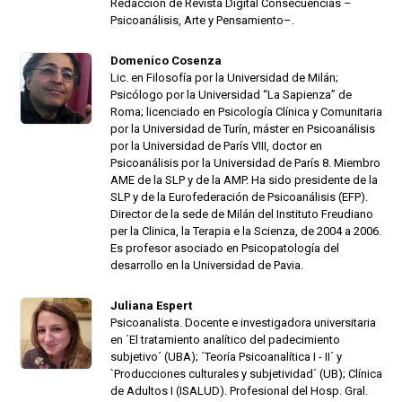
Redacción de Revista Digital Consecuencias –
Psicoanálisis, Arte y Pensamiento–.
Domenico Cosenza
Lic. en Filosofía por la Universidad de Milán;
Psicólogo por la Universidad “La Sapienza” de
Roma; licenciado en Psicología Clínica y Comunitaria
por la Universidad de Turín, máster en Psicoanálisis
por la Universidad de París VIII, doctor en
Psicoanálisis por la Universidad de París 8. Miembro
AME de la SLP y de la AMP. Ha sido presidente de la
SLP y de la Eurofederación de Psicoanálisis (EFP).
Director de la sede de Milán del Instituto Freudiano
per la Clinica, la Terapia e la Scienza, de 2004 a 2006.
Es profesor asociado en Psicopatología del
desarrollo en la Universidad de Pavia.
Juliana Espert
Psicoanalista. Docente e investigadora universitaria
en ´El tratamiento analítico del padecimiento
subjetivo´ (UBA); ´Teoría Psicoanalítica I - II´ y
`Producciones culturales y subjetividad´ (UB); Clínica
de Adultos I (ISALUD). Profesional del Hosp. Gral.