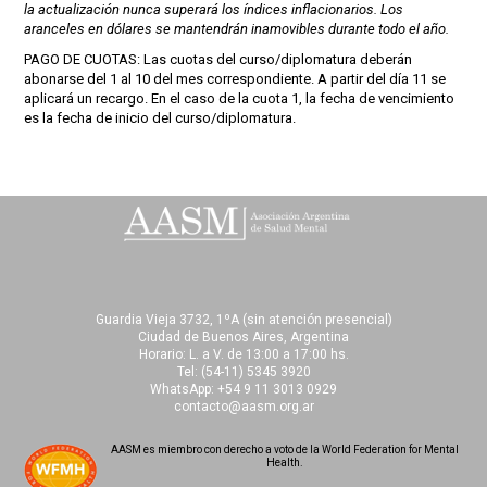
la actualización nunca superará los índices inflacionarios. Los
aranceles en dólares se mantendrán inamovibles durante todo el año.
PAGO DE CUOTAS: Las cuotas del curso/diplomatura deberán
abonarse del 1 al 10 del mes correspondiente. A partir del día 11 se
aplicará un recargo. En el caso de la cuota 1, la fecha de vencimiento
es la fecha de inicio del curso/diplomatura.
Guardia Vieja 3732, 1ºA (sin atención presencial)
Ciudad de Buenos Aires, Argentina
Horario: L. a V. de 13:00 a 17:00 hs.
Tel:
(54-11) 5345 3920
WhatsApp: +54 9 11 3013 0929
contacto@aasm.org.ar
AASM es miembro con derecho a voto de la World Federation for Mental
Health.