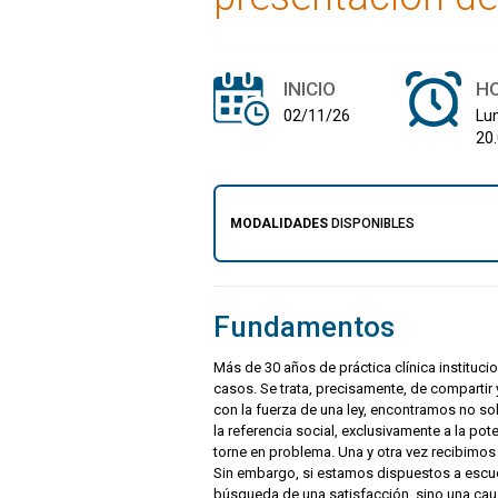
INICIO
H
02/11/26
Lu
20
MODALIDADES
DISPONIBLES
Fundamentos
Más de 30 años de práctica clínica instituci
casos. Se trata, precisamente, de comparti
con la fuerza de una ley, encontramos no s
la referencia social, exclusivamente a la po
torne en problema. Una y otra vez recibimos
Sin embargo, si estamos dispuestos a escuc
búsqueda de una satisfacción, sino una cau