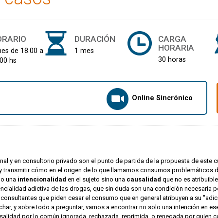
ORARIO
DURACIÓN
CARGA
HORARIA
nes de 18.00 a
1 mes
30 horas
.00 hs
Online Sincrónico
onal y en consultorio privado son el punto de partida de la propuesta de este
r y transmitir cómo en el origen de lo que llamamos consumos problemáticos 
olo una
intencionalidad
en el sujeto sino una
causalidad
que no es atribuibl
tencialidad adictiva de las drogas, que sin duda son una condición necesaria 
 consultantes que piden cesar el consumo que en general atribuyen a su "adicc
har, y sobre todo a preguntar, vamos a encontrar no solo una intención en 
salidad por lo común ignorada, rechazada, reprimida, o renegada por quien c