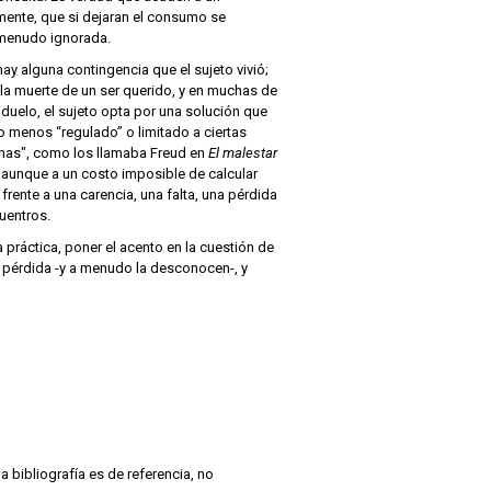
mente, que si dejaran el consumo se
 menudo ignorada.
y alguna contingencia que el sujeto vivió;
 la muerte de un ser querido, y en muchas de
 duelo, el sujeto opta por una solución que
o menos “regulado” o limitado a ciertas
penas", como los llamaba Freud en
El malestar
o aunque a un costo imposible de calcular
frente a una carencia, una falta, una pérdida
cuentros.
práctica, poner el acento en la cuestión de
a pérdida -y a menudo la desconocen-, y
a bibliografía es de referencia, no