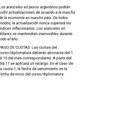
Los aranceles en pesos argentinos podrán
sufrir actualizaciones de acuerdo a la marcha
de la economía en nuestro país. De todos
modos, la actualización nunca superará los
índices inflacionarios. Los aranceles en
dólares se mantendrán inamovibles durante
todo el año.
PAGO DE CUOTAS: Las cuotas del
curso/diplomatura deberán abonarse del 1
al 10 del mes correspondiente. A partir del
día 11 se aplicará un recargo. En el caso de
la cuota 1, la fecha de vencimiento es la
fecha de inicio del curso/diplomatura.