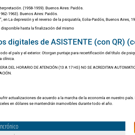
interpretación. (1958-1959). Buenos Aires: Paidós.
(1962-1963). Buenos Aires: Paidós.
, en La depresión y el reverso de la psiquiatría, Eolia-Paidós, Buenos Aires, 1
 disponible hasta la finalización del mismo
os digitales de ASISTENTE (con QR) (ce
odo el país y el exterior. Otorgan puntaje para recertificación del título de psi
 clínica.
RA DEL HORARIO DE ATENCIÓN (13 A 17 HS) NO SE ACREDITAN AUTOMATIC
ACIÓN.
ufrir actualizaciones de acuerdo a la marcha de la economía en nuestro país.
anceles en dólares se mantendrán inamovibles durante todo el año.
ncrónico