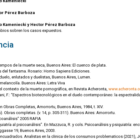
io Kameniecki
tor Pérez Barboza
io Kameniecki y Hector Pérez Barboza
ambios sobren los casos expuestos.
ncia
tiempos de la muerte seca, Buenos Aires: El cuenco de plata.
sos del fantasma. Rosario: Homo Sapiens Ediciones.
duelo, enlutados y duelistas, Buenos Aires, Lumen.
la melancolía. Buenos Aires: Letra Viva
l contexto de la muerte pornográfica, en Revista Acheronta,
www.acheronta.o
urmani, F.: “Espectros biotecnológicos en el duelo contemporáneo: la espectralid
 en Obras Completas, Amorrortu, Buenos Aires, 1984, t. XIV.
6). Obras completas. (v. 14, p. 305-311). Buenos Aires: Amorrortu.
icoanálisis” 2005 RAFIA
uiatría al psicoanálisis”. En Mazzuca, R. y cols. Psicoanálisis y psiquiatría: 
rggasse 19, Buenos Aires, 2003.
ncuadrados. Analistas en la clinica de los consumos problematicos (2021), JC