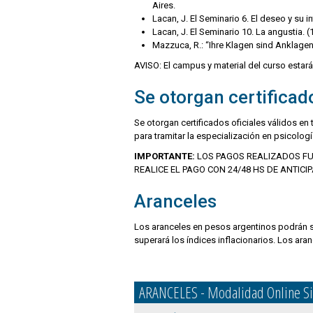
Aires.
Lacan, J. El Seminario 6. El deseo y su 
Lacan, J. El Seminario 10. La angustia. 
Mazzuca, R.: “Ihre Klagen sind Anklagen”
AVISO: El campus y material del curso estará
Se otorgan certificad
Se otorgan certificados oficiales válidos en t
para tramitar la especialización en psicología
IMPORTANTE:
LOS PAGOS REALIZADOS FUE
REALICE EL PAGO CON 24/48 HS DE ANTICIP
Aranceles
Los aranceles en pesos argentinos podrán s
superará los índices inflacionarios. Los ar
ARANCELES - Modalidad Online Si