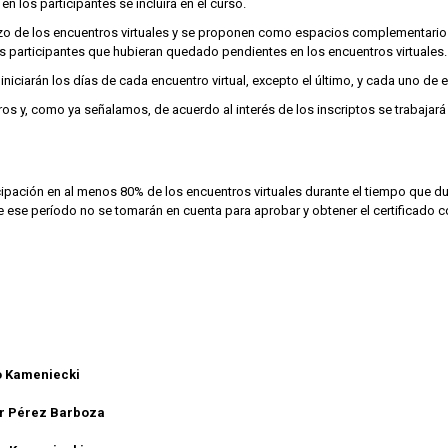
 en los participantes se incluirá en el curso.
nzo de los encuentros virtuales y se proponen como espacios complementarios
s participantes que hubieran quedado pendientes en los encuentros virtuales.
iniciarán los días de cada encuentro virtual, excepto el último, y cada uno de
os y, como ya señalamos, de acuerdo al interés de los inscriptos se trabajará c
ipación en al menos 80% de los encuentros virtuales durante el tiempo que dur
e ese período no se tomarán en cuenta para aprobar y obtener el certificado
o Kameniecki
or Pérez Barboza