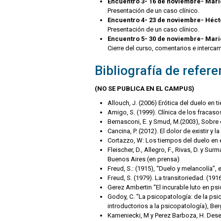
Encuentro 3- 16 de noviembre- Mar
Presentación de un caso clínico.
Encuentro 4- 23 de noviembre- Héc
Presentación de un caso clínico.
Encuentro 5- 30 de noviembre- Mar
Cierre del curso, comentarios e interc
Bibliografía de refere
(NO SE PUBLICA EN EL CAMPUS)
Allouch, J. (2006) Erótica del duelo en 
Amigo, S. (1999). Clínica de los fraca
Bernasconi, E. y Smud, M.(2003), Sobre 
Cancina, P. (2012). El dolor de existir y 
Cortazzo, W: Los tiempos del duelo en e
Fleischer, D., Allegro, F., Rivas, D. y S
Buenos Aires (en prensa)
Freud, S.: (1915), “Duelo y melancolía”,
Freud, S. (1979). La transitoriedad. (191
Gerez Ambertin “El incurable luto en ps
Godoy, C. “La psicopatología: de la psiq
introductorios a la psicopatología), Be
Kameniecki, M y Perez Barboza, H. Dese