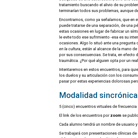
tratamiento buscando el alivio de su probl
terminarían todos sus problemas, aunque d
Encontramos, como ya señalamos, que en el 
puede tratarse de una separación, de una pé
estas ocasiones en lugar de fabricar un sínt
le evite todo ese sufrimiento -esa es su in
ocasiones. Algo lo situó ante una pregunta q
en la cultura
, están al alcance de la mano de
por sus consecuencias. Se trata, en efecto de
traumática. ¿Por qué alguien opta por un real
Intentaremos en estos encuentros, para quie
los duelos y su articulación con los consum
pasar por estas experiencias dolorosas per
Modalidad sincrónica
5 (cinco) encuentros virtuales de frecuenci
El link de los encuentros por
zoom
se publi
Cada alumno tendrá un nombre de usuario y 
Se trabajará con presentaciones clínicas de 