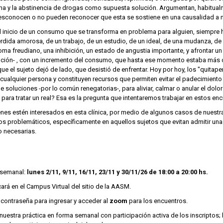
ema y la abstinencia de drogas como supuesta solución. Argumentan, habitual
esconocen o no pueden reconocer que esta se sostiene en una causalidad a
inicio de un consumo que se transforma en problema para alguien, siempre ha
rdida amorosa, de un trabajo, de un estudio, de un ideal, de una mudanza, de
oma freudiano, una inhibición, un estado de angustia importante, y afrontar un
tención- , con un incremento del consumo, que hasta ese momento estaba más 
ue el sujeto dejó de lado, que desistió de enfrentar. Hoy por hoy, los "quita
 cualquier persona y constituyen recursos que permiten evitar el padecimient
 soluciones -por lo común renegatorias-, para aliviar, calmar o anular el dolor 
 para tratar un real? Esa es la pregunta que intentaremos trabajar en estos en
nes estén interesados en esta clínica, por medio de algunos casos de nuestra 
os problemáticos, específicamente en aquellos sujetos que evitan admitir un
o necesarias.
a semanal:
lunes 2/11, 9/11, 16/11, 23/11 y 30/11/26 de 18:00 a 20:00 hs.
cará en el Campus Virtual del sitio de la AASM.
contraseña para ingresar y acceder al
zoom
para los encuentros.
nuestra práctica en forma semanal con participación activa de los inscriptos; l