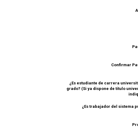
A
Pa
Confirmar P
¿Es estudiante de carrera universit
grado? (Si ya dispone de título unive
indi
¿Es trabajador del sistema p
Pr