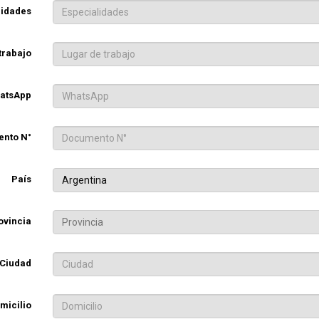
lidades
trabajo
atsApp
nto N°
País
Argentina
ovincia
Ciudad
micilio