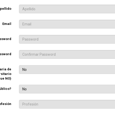
pellido
Email
ssword
assword
aria de
No
rsitario
que NO)
úblico?
No
ofesión