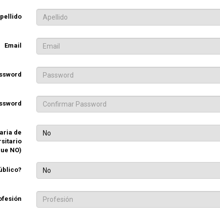
pellido
Email
ssword
assword
aria de
No
rsitario
que NO)
úblico?
No
ofesión