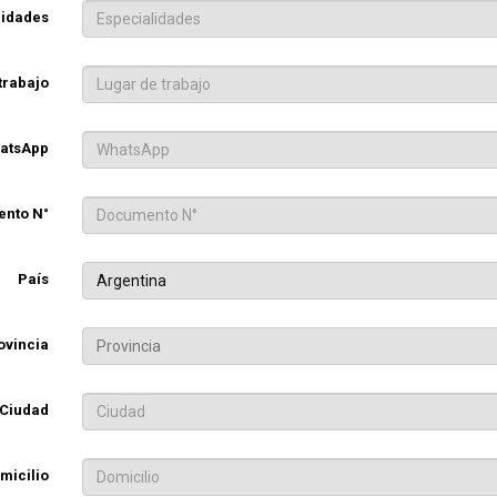
lidades
trabajo
atsApp
nto N°
País
Argentina
ovincia
Ciudad
micilio