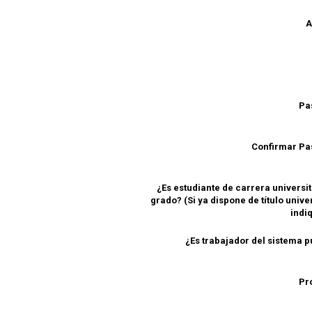
A
Pa
Confirmar P
¿Es estudiante de carrera universit
grado? (Si ya dispone de título unive
indi
¿Es trabajador del sistema p
Pr