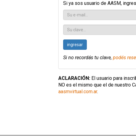
Si ya sos usuario de AASM, ingresá
ingresar
Si no recordás tu clave,
podés rese
ACLARACIÓN:
El usuario para inscr
NO es el mismo que el de nuestro Ca
aasmvirtual.com.ar
.