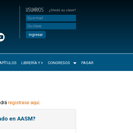
USUARIOS
¿Olvidó su clave?
APÍTULOS
LIBRERÍA Y +
CONGRESOS
PAGAR
odrá
registrase aquí
.
rado en AASM?