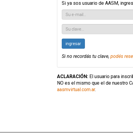
Si ya sos usuario de AASM, ingresá
ingresar
Si no recordás tu clave,
podés rese
ACLARACIÓN:
El usuario para inscr
NO es el mismo que el de nuestro Ca
aasmvirtual.com.ar
.